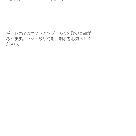
ギフト商材のセットアップもお
Q. 06
願いできますか？
ギフト商品のセットアップも多くの取扱実績が
あります。セット数や時期、期限をお知らせく
ださい。
シールの貼り替えやラッピング
Q. 07
などの作業もできますか？
はい、可能です。流通加工業務では40年以上の
実績がございます。
株式会社OWTECロジスティクス
〒340-0006
埼玉県草加市八幡町620-1