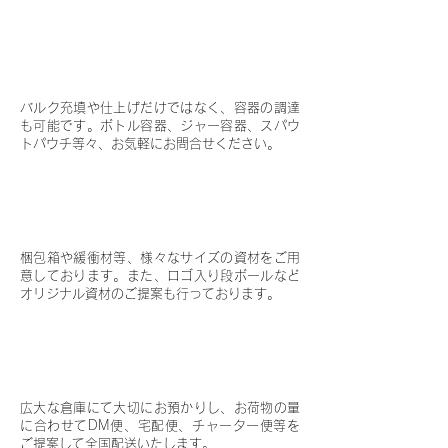
ボトルなどの容器も手配できま
Q. 03
すか？
バルク充填や仕上げだけではなく、容器の調達
も可能です。ボトル容器、ジャー容器、スパウ
トパウチ等々、お気軽にお問合せください。
梱包箱や緩衝材等の準備は依頼
Q. 04
できますか？
梱包箱や緩衝材等、様々なサイズの資材をご用
意しております。また、ロゴ入り段ボールなど
オリジナル資材のご提案も行っております。
荷物の保管や全国配送は可能で
Q. 05
すか？
広大な倉庫にて大切にお預かりし、お荷物の量
に合わせてDM便、宅配便、チャーター便等を
ご提案して全国配送いたします。