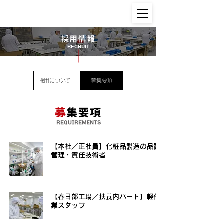
採用情報
RECRUIT
採用について
募集要項
募
集要項
REQUIREMENTS
【本社／正社員】化粧品製造の品質
管理・責任技術者
【春日部工場／扶養内パート】軽作
業スタッフ