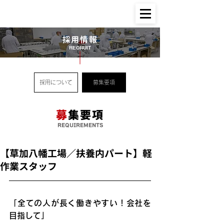
採用情報
RECRUIT
採用について
募集要項
募
集要項
REQUIREMENTS
【草加八幡工場／扶養内パート】軽
作業スタッフ
「全ての人が長く働きやすい！会社を
目指して」