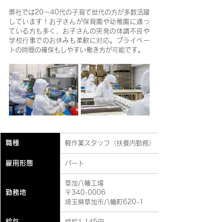
弊社では20～40代の子育て世代の方が多数活躍
しています！お子さんが保育園や幼稚園に通っ
ている方も多く、お子さんの突発の体調不良や
学校行事でのお休みも柔軟に対応。プライベー
トの時間の確保もしやすい働き方が可能です。
職種
軽作業スタッフ（扶養内勤務）
雇用形態
パート
草加八幡工場
勤務地
〒340-0006
埼玉県草加市八幡町620-1
給与
時給1,145円