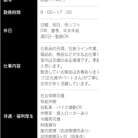
勤務時間
9：00～17：00
日曜、祝日、他シフト
休日
GW、夏季、年末年始
週2日～勤務OK
化粧品の充填、包装ライン作業、販促物の梱包作業や
箱詰め、検品などが主なお仕事です。
室内は空調のある環境です。季節に関わらず快適に業
仕事内容
と思います。
製造している製品は各種ありますが、習得については
フ(正社員やパートさん)が丁寧に教えてくれます。40
女性が多く活躍しています。
社会保険完備
有給休暇
自転車・バイク通勤OK
休憩室・個人ロッカーあり
待遇・福利厚生
冷暖房完備
制服貸与
屋内禁煙（別途喫煙所あり）
試用期間3ヶ月（同条件）